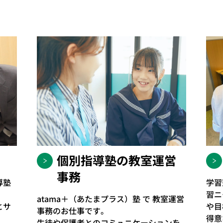
個別指導塾の教室運営
事務
導塾
学習
習ニ
atama＋（あたまプラス）塾 で 教室運営
とサ
や目
事務のお仕事です。
得意
生徒や保護者とのコミュニケーションを