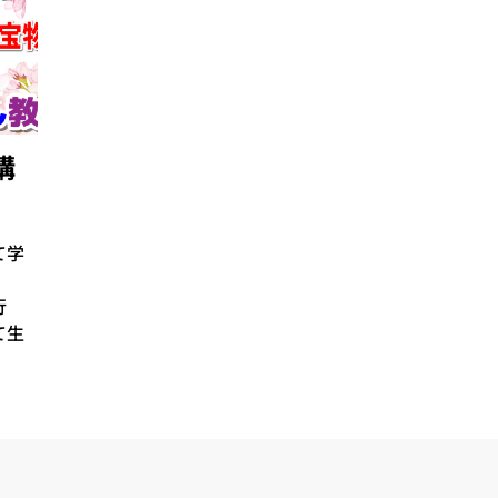
講
て学
行
て生