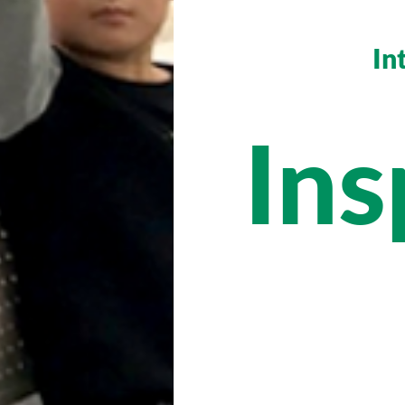
In
Ins