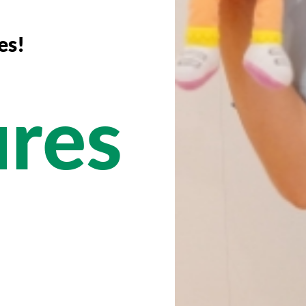
es!
ures